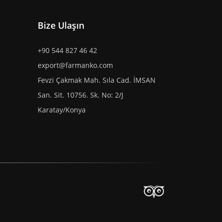
Bize Ulaşın
+90 544 827 46 42
export@farmanko.com
Fevzi Çakmak Mah. Sıla Cad. İMSAN
San. Sit. 10756. Sk. No: 2/J
Karatay/Konya