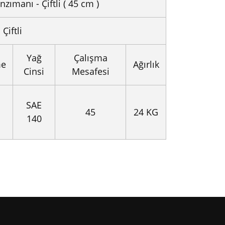
ımanı - Çiftli ( 45 cm )
Çiftli
Yağ
Çalışma
me
Ağırlık
Cinsi
Mesafesi
SAE
45
24 KG
140