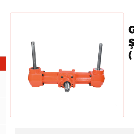
Ş
(
a