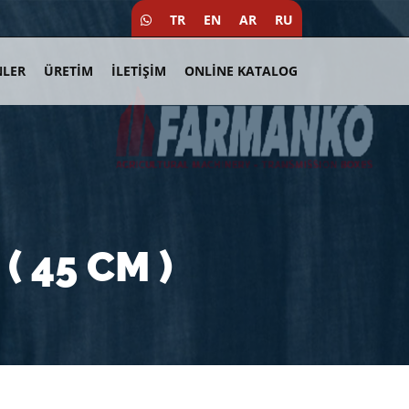
TR
EN
AR
RU
LER
ÜRETIM
İLETIŞIM
ONLİNE KATALOG
( 45 CM )