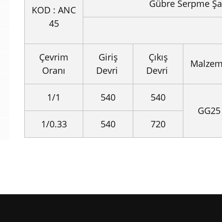
Gübre Serpme Şanz
KOD : ANC
45
Çevrim
Giriş
Çıkış
Malze
Oranı
Devri
Devri
1/1
540
540
GG25
1/0.33
540
720